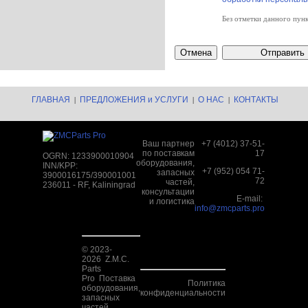
Без отметки данного пунк
ГЛАВНАЯ
ПРЕДЛОЖЕНИЯ и УСЛУГИ
О НАС
КОНТАКТЫ
|
|
|
Ваш партнер
+7 (4012) 37-51-
по поставкам
17
OGRN: 1233900010904
оборудования,
INN/KPP:
+7 (952) 054 71-
запасных
3900016175/390001001
72
частей,
236011 - RF, Kaliningrad
консультации
E-mail:
и логистика
info@zmcparts.pro
© 2023-
2026 Z.M.C.
Parts
Pro Поставка
Политика
оборудования,
конфиденциальности
запасных
частей,